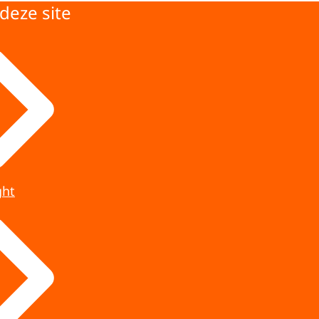
deze site
ght