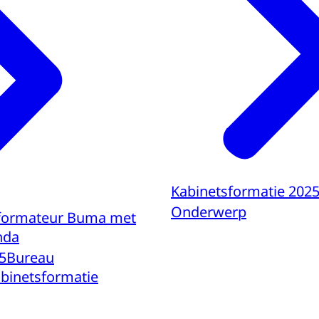
Kabinetsformatie 202
Onderwerp
nformateur Buma met
nda
5
Bureau
binetsformatie