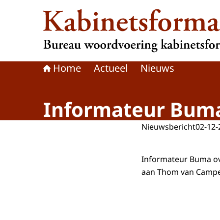
Naar de homepage van Kabinetsformatie
Home
Actueel
Nieuws
Informateur Buma
Nieuwsbericht
02-12-
Informateur Buma ov
aan Thom van Campen