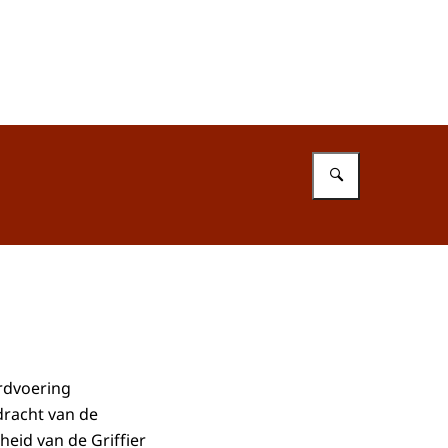
Vul in wat 
rdvoering
dracht van de
heid van de Griffier