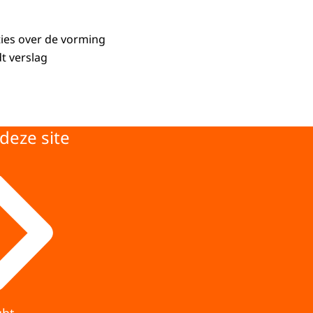
ies over de vorming
t verslag
deze site
ght