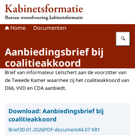
Naar de homepage van Kabinetsformatie
Home
Documenten
Vu
Aanbiedingsbrief bij
coalitieakkoord
Brief van informateur Letschert aan de voorzitter van
de Tweede Kamer waarmee zij het coalitieakkoord van
D66, VVD en CDA aanbiedt.
Download:
Aanbiedingsbrief bij
coalitieakkoord
Brief
30-01-2026
PDF-document
44.07 KB
1