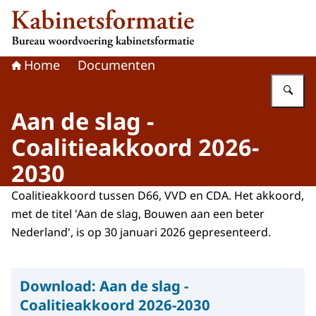
Naar de homepage van Kabinetsformatie
Home
Documenten
Vu
Aan de slag -
Coalitieakkoord 2026-
2030
Coalitieakkoord tussen D66, VVD en CDA. Het akkoord,
met de titel 'Aan de slag, Bouwen aan een beter
Nederland', is op 30 januari 2026 gepresenteerd.
Download:
Aan de slag -
Coalitieakkoord 2026-2030