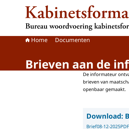
Naar de homepage van Kabinetsformatie
Home
Documenten
Brieven aan de in
De informateur ontva
brieven van maatscha
openbaar gemaakt.
Download:
B
Brief
08-12-2025
PDF