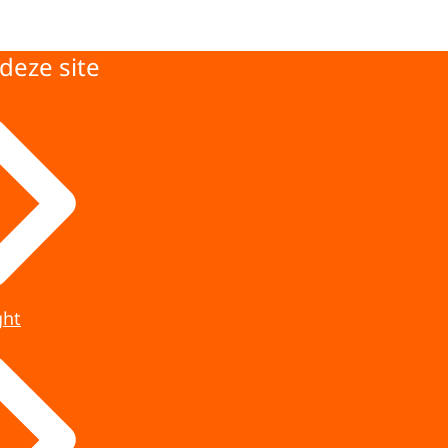
deze site
ght