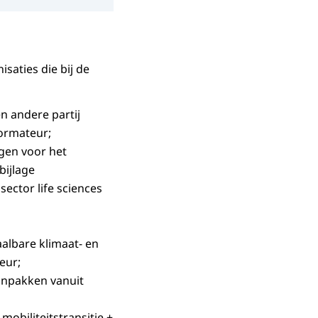
saties die bij de
n andere partij
formateur;
gen voor het
bijlage
sector life sciences
albare klimaat- en
eur;
aanpakken vanuit
obiliteitstransitie +