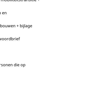
n en
bouwen + bijlage
twoordbrief
rsonen die op