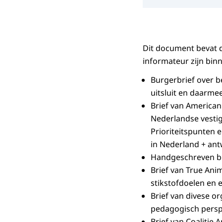
Dit document bevat d
informateur zijn bi
Burgerbrief over b
uitsluit en daarme
Brief van
American
Nederlandse vestig
Prioriteitspunten e
in Nederland + ant
Handgeschreven b
Brief van
True Anim
stikstofdoelen en 
Brief van divese o
pedagogisch persp
Brief van Coalitie