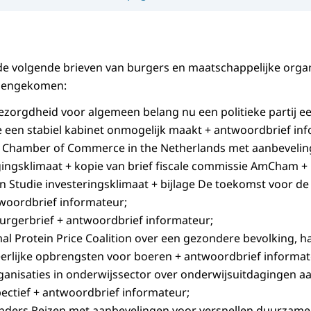
e volgende brieven van burgers en maatschappelijke organi
nnengekomen:
ezorgdheid voor algemeen belang nu een politieke partij ee
e een stabiel kabinet onmogelijk maakt + antwoordbrief in
 Chamber of Commerce in the Netherlands
met aanbevelin
ingsklimaat + kopie van brief fiscale commissie AmCham + 
n Studie investeringsklimaat + bijlage De toekomst voor de 
woordbrief informateur;
urgerbrief
+ antwoordbrief informateur;
al Protein Price Coalition
over een gezondere bevolking, ha
eerlijke opbrengsten voor boeren + antwoordbrief informat
rganisaties in onderwijssector over onderwijsuitdagingen 
ectief + antwoordbrief informateur;
 Anders Reizen met aanbevelingen voor versnellen duurzame m