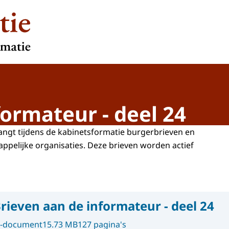
formateur - deel 24
ngt tijdens de kabinetsformatie burgerbrieven en
ppelijke organisaties. Deze brieven worden actief
rieven aan de informateur - deel 24
-document
15.73 MB
127 pagina's