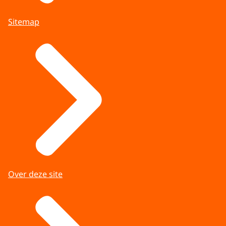
In deze fase starten de inhoudelijke
Sitemap
besprekingen, onder leiding van de informateur,
met de onderhandelaars van de coalitie die het
meest haalbaar lijkt. Doel is te komen tot een
conceptcoalitieakkoord waarin de hoofdpunten
van het beleid voor de komende
kabinetsperiode zijn opgenomen.
Nadat de betrokken Tweede Kamerfracties
hebben ingestemd met het coalitieakkoord
schrijft de informateur het eindverslag.
Benoeming formateur
Over deze site
De Tweede Kamer benoemt een formateur. In
het algemeen is dit de beoogd minister-
president.