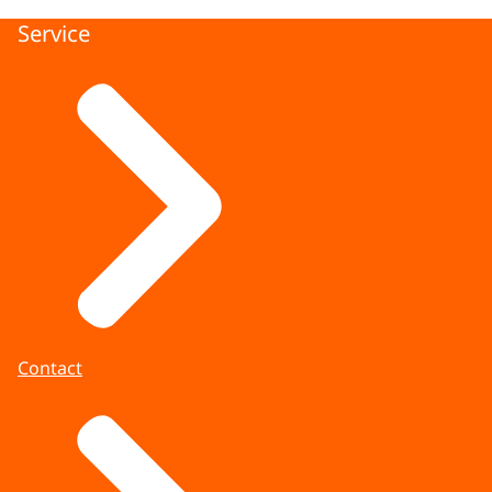
Service
Na de verkiezingen voor de Tweede Kamer
begint de formatie van een nieuw kabinet. Een
kabinetsformatie volgt grofweg de volgende
stappen:
Verkiezingen van de Tweede
Kamer de Staten-Generaal
Bij de Tweede Kamerverkiezingen brengen
stemgerechtigde burgers hun stem uit. De
kabinetsformatie start direct na de
verkiezingen.
Contact
Bespreking verkiezingsuitslag
De Kamervoorzitter spreekt de dag na de
verkiezingen met de beoogde fractievoorzitters.
In deze bespreking wordt een verkenner