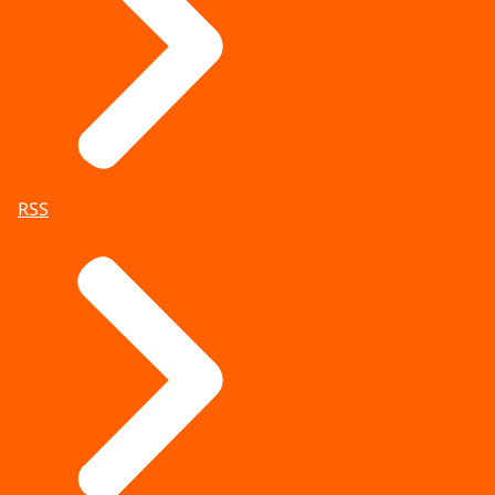
aangewezen.
Verkenningsfase
De verkenner gaat in gesprek met alle
fractievoorzitters om te zien welke fracties
samen een coalitie zouden kunnen vormen. De
verkenner brengt verslag uit aan de Tweede
RSS
Kamer, die vervolgens debatteert over dat
verslag en de verkiezingsuitslag.
Benoeming informateur
De Tweede Kamer benoemt in het Kamerdebat
een informateur om de mogelijkheden te
onderzoeken voor een nieuw kabinet dat in
beginsel kan rekenen op een meerderheid in de
Tweede Kamer.
Informatiefase