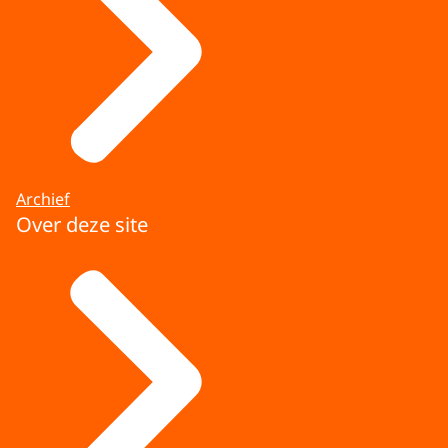
Formatiefase
In de formatiefase staat de verdeling en
personele invulling van de kabinetsposten
centraal. De formateur benadert de kandidaat-
ministers en kandidaat-staatssecretarissen met
het oog op benoeming op een post in het
kabinet.
Archief
Start kabinet
Over deze site
In het constituerend beraad wordt vervolgens
onder meer het eindverslag van de formateur
vastgesteld en verklaren de beoogde leden van
het nieuwe kabinet dat zij zich gebonden achten
aan het coalitieakkoord. Daarna worden de
leden van het nieuwe kabinet benoemd en
beëdigd door de Koning.