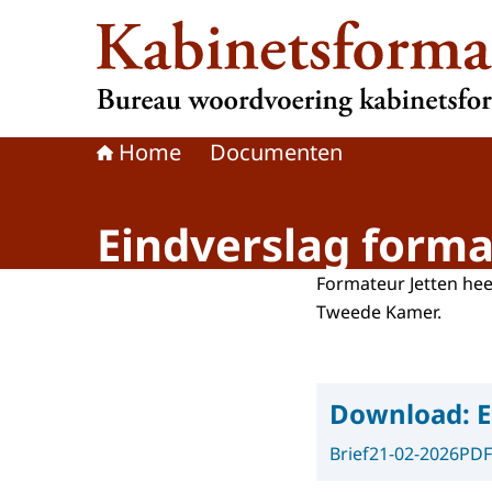
Naar de homepage van Kabinetsformatie
Home
Documenten
Eindverslag forma
Formateur Jetten hee
Tweede Kamer.
Download:
E
Brief
21-02-2026
PDF