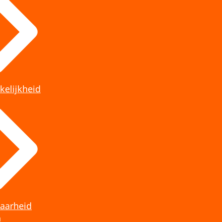
kelijkheid
aarheid
n