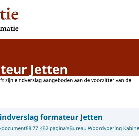
teur Jetten
ft zijn eindverslag aangeboden aan de voorzitter van de
indverslag formateur Jetten
-document
88.77 KB
2 pagina's
Bureau Woordvoering Kabine