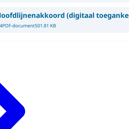
oofdlijnenakkoord (digitaal toegankel
4
PDF-document
501.81 KB