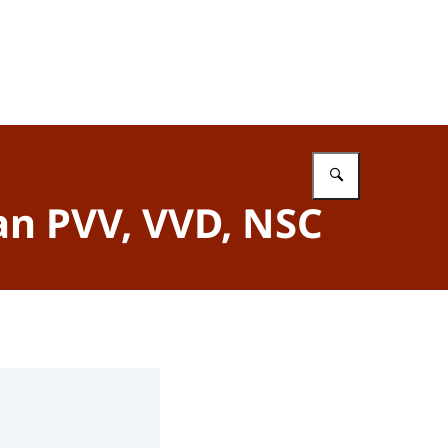
Vul in wat 
an PVV, VVD, NSC