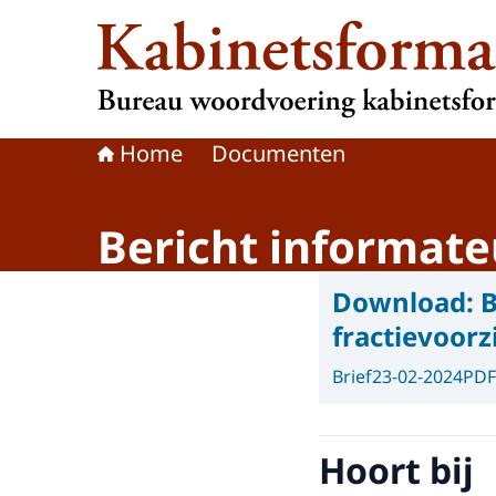
Naar de homepage van Kabinetsformatie
Home
Documenten
Bericht informateu
Download:
B
fractievoorz
Brief
23-02-2024
PDF
Hoort bij