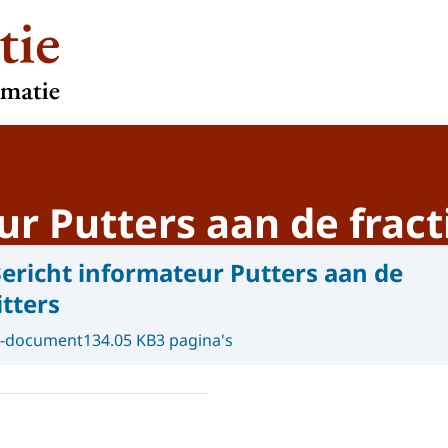
r Putters aan de fract
ericht informateur Putters aan de
itters
-document
134.05 KB
3 pagina's