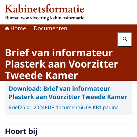
Naar de homepage van Kabinetsformatie
Home
Documenten
Vu
Brief van informateur
Plasterk aan Voorzitter
Tweede Kamer
Download:
Brief van informateur
Plasterk aan Voorzitter Tweede Kamer
Brief
25-01-2024
PDF-document
66.08 KB
1 pagina
Hoort bij