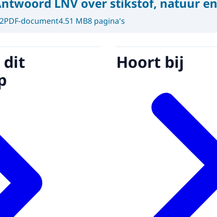
ntwoord LNV over stikstof, natuur e
2
PDF-document
4.51 MB
8 pagina's
 dit
Hoort bij
p