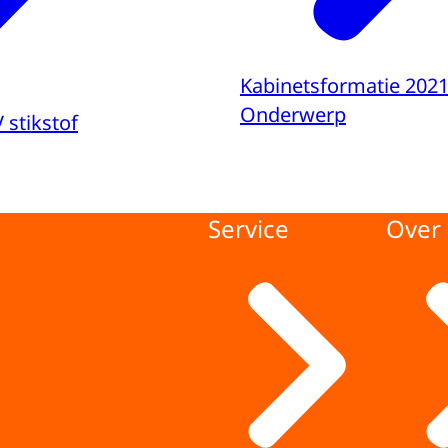
Kabinetsformatie 202
Onderwerp
 stikstof
Service
Over 