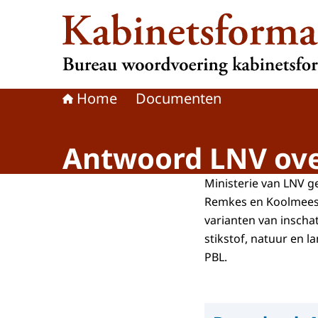
Naar de homepage van Kabinetsformatie
Home
Documenten
Antwoord LNV over
Ministerie van LNV 
Remkes en Koolmees 
varianten van inscha
stikstof, natuur en 
PBL.