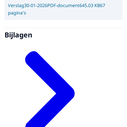
Verslag
30-01-2026
PDF-document
645.03 KB
67
pagina's
Bijlagen