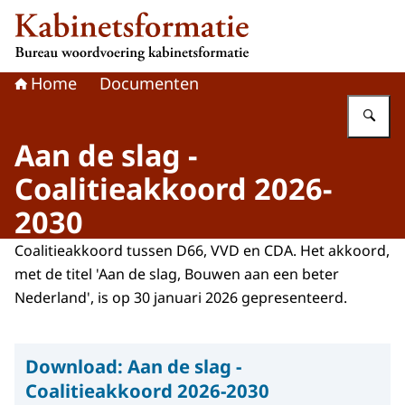
Naar de homepage van Kabinetsformatie
Home
Documenten
Vu
Aan de slag -
Coalitieakkoord 2026-
2030
Coalitieakkoord tussen D66, VVD en CDA. Het akkoord,
met de titel 'Aan de slag, Bouwen aan een beter
Nederland', is op 30 januari 2026 gepresenteerd.
Download:
Aan de slag -
Coalitieakkoord 2026-2030